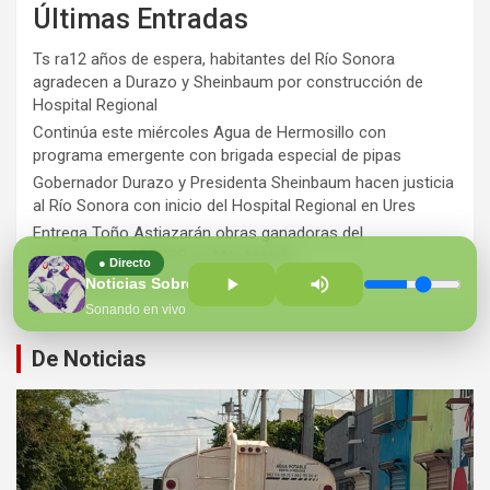
Últimas Entradas
Ts ra12 años de espera, habitantes del Río Sonora
agradecen a Durazo y Sheinbaum por construcción de
Hospital Regional
Continúa este miércoles Agua de Hermosillo con
programa emergente con brigada especial de pipas
Gobernador Durazo y Presidenta Sheinbaum hacen justicia
al Río Sonora con inicio del Hospital Regional en Ures
Entrega Toño Astiazarán obras ganadoras del
presupuesto CRECES en Montecarlo
● Directo
¡Perversidad sin límites!
Noticias Sobre la Mesa
Sonando en vivo
De Noticias