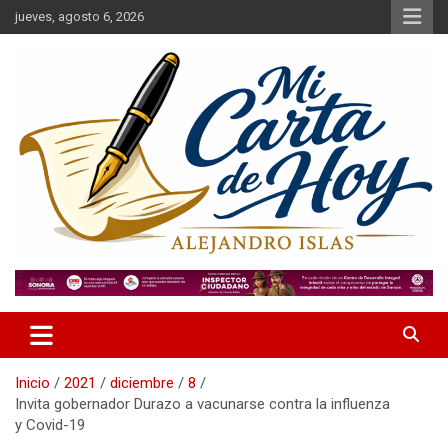
Saltar
jueves, agosto 6, 2026
al
contenido
Alejandro Islas Galarza
Mi Carta de Hoy
Inicio
2021
diciembre
8
Invita gobernador Durazo a vacunarse contra la influenza
y Covid-19