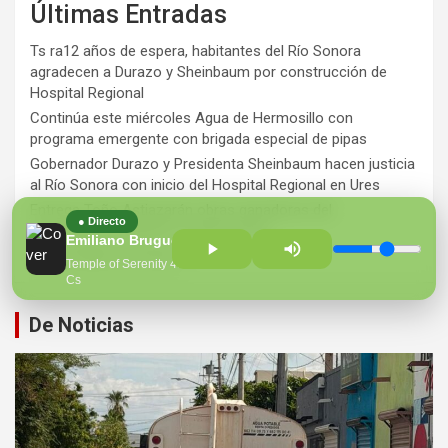
Últimas Entradas
Ts ra12 años de espera, habitantes del Río Sonora
agradecen a Durazo y Sheinbaum por construcción de
Hospital Regional
Continúa este miércoles Agua de Hermosillo con
programa emergente con brigada especial de pipas
Gobernador Durazo y Presidenta Sheinbaum hacen justicia
al Río Sonora con inicio del Hospital Regional en Ures
Entrega Toño Astiazarán obras ganadoras del
● Directo
presupuesto CRECES en Montecarlo
Emiliano Bruguera/Buddha Code
¡Perversidad sin límites!
Temple of Serenity 432
Cs
De Noticias