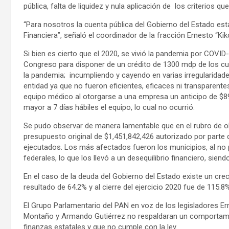
pública, falta de liquidez y nula aplicación de los criterios q
“Para nosotros la cuenta pública del Gobierno del Estado est
Financiera”, señaló el coordinador de la fracción Ernesto “Ki
Si bien es cierto que el 2020, se vivió la pandemia por COVI
Congreso para disponer de un crédito de 1300 mdp de los cua
la pandemia; incumpliendo y cayendo en varias irregularidade
entidad ya que no fueron eficientes, eficaces ni transparente
equipo médico al otorgarse a una empresa un anticipo de $89
mayor a 7 días hábiles el equipo, lo cual no ocurrió.
Se pudo observar de manera lamentable que en el rubro de o
presupuesto original de $1,451,842,426 autorizado por parte
ejecutados. Los más afectados fueron los municipios, al no p
federales, lo que los llevó a un desequilibrio financiero, sie
En el caso de la deuda del Gobierno del Estado existe un cre
resultado de 64.2% y al cierre del ejercicio 2020 fue de 115.8%
El Grupo Parlamentario del PAN en voz de los legisladores Er
Montaño y Armando Gutiérrez no respaldaran un comportamien
finanzas estatales y que no cumple con la ley.