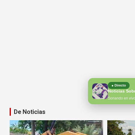
● Directo
Noticias Sob
Sonando en viv
De Noticias