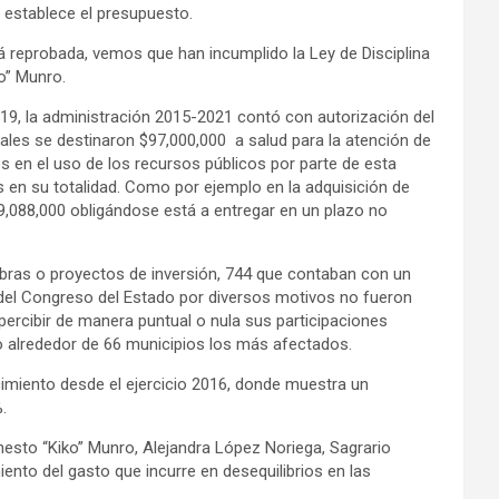
ue establece el presupuesto.
á reprobada, vemos que han incumplido la Ley de Disciplina
ko” Munro.
D-19, la administración 2015-2021 contó con autorización del
les se destinaron $97,000,000 a salud para la atención de
s en el uso de los recursos públicos por parte de esta
s en su totalidad. Como por ejemplo en la adquisición de
,088,000 obligándose está a entregar en un plazo no
bras o proyectos de inversión, 744 que contaban con un
 del Congreso del Estado por diversos motivos no fueron
ercibir de manera puntual o nula sus participaciones
ndo alrededor de 66 municipios los más afectados.
cimiento desde el ejercicio 2016, donde muestra un
.
nesto “Kiko” Munro, Alejandra López Noriega, Sagrario
to del gasto que incurre en desequilibrios en las