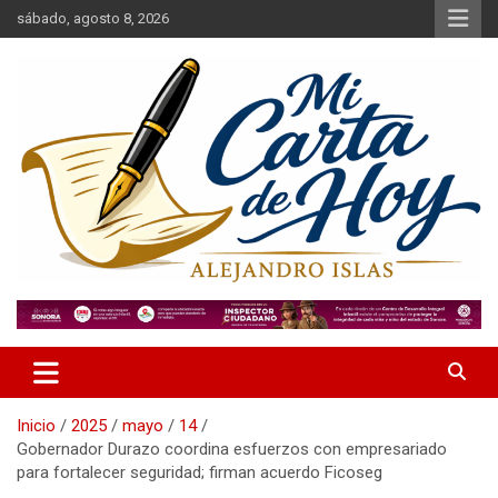
Saltar
sábado, agosto 8, 2026
al
contenido
Alejandro Islas Galarza
Mi Carta de Hoy
Inicio
2025
mayo
14
Gobernador Durazo coordina esfuerzos con empresariado
para fortalecer seguridad; firman acuerdo Ficoseg