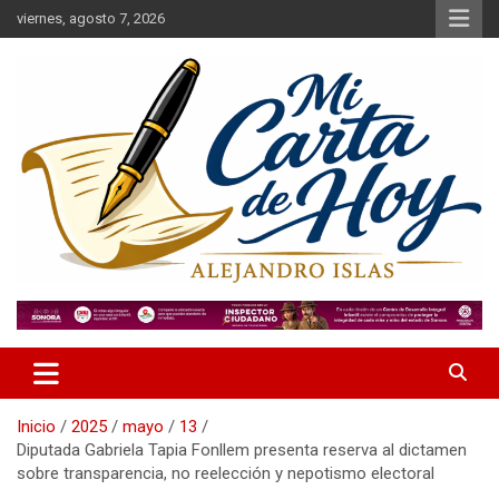
Saltar
viernes, agosto 7, 2026
al
contenido
Alejandro Islas Galarza
Mi Carta de Hoy
Inicio
2025
mayo
13
Diputada Gabriela Tapia Fonllem presenta reserva al dictamen
sobre transparencia, no reelección y nepotismo electoral