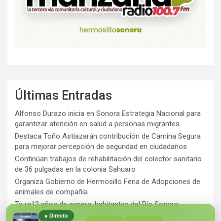
Últimas Entradas
Alfonso Durazo inicia en Sonora Estrategia Nacional para
garantizar atención en salud a personas migrantes
Destaca Toño Astiazarán contribución de Camina Segura
para mejorar percepción de seguridad en ciudadanos
Continúan trabajos de rehabilitación del colector sanitario
de 36 pulgadas en la colonia Sahuaro
Organiza Gobierno de Hermosillo Feria de Adopciones de
animales de compañía
Ts ra12 años de espera, habitantes del Río Sonora
agradecen a Durazo y Sheinbaum por construcción de
● Directo