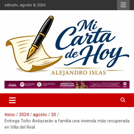
Saltar
sábado, agosto 8, 2026
al
contenido
Alejandro Islas Galarza
Mi Carta de Hoy
Inicio
2024
agosto
20
Entrega Toño Astiazarán a familia una vivienda más recuperada
en Villa del Real