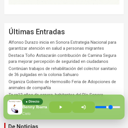
Últimas Entradas
Alfonso Durazo inicia en Sonora Estrategia Nacional para
garantizar atención en salud a personas migrantes
Destaca Toño Astiazarán contribución de Camina Segura
para mejorar percepción de seguridad en ciudadanos
Continúan trabajos de rehabilitación del colector sanitario
de 36 pulgadas en la colonia Sahuaro
Organiza Gobierno de Hermosillo Feria de Adopciones de
animales de compañía
Ts ra12 años de espera, habitantes del Río Sonora
agradecen a Durazo y Sheinbaum por construcción de
● Directo
Hospital Regional
Benny Ibarra
Cielo
De Noticias