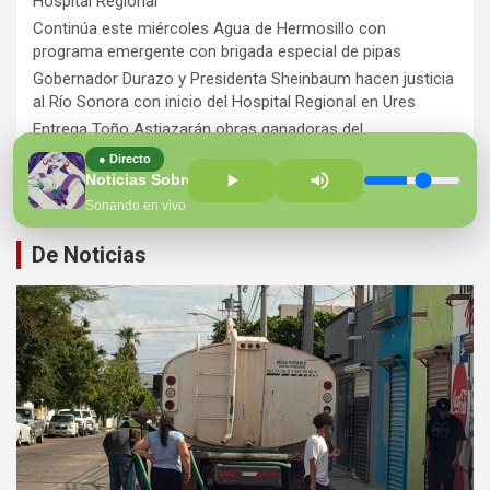
Hospital Regional
Continúa este miércoles Agua de Hermosillo con
programa emergente con brigada especial de pipas
Gobernador Durazo y Presidenta Sheinbaum hacen justicia
al Río Sonora con inicio del Hospital Regional en Ures
Entrega Toño Astiazarán obras ganadoras del
presupuesto CRECES en Montecarlo
● Directo
¡Perversidad sin límites!
Noticias Sobre la Mesa
Sonando en vivo
De Noticias