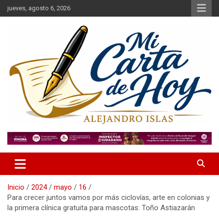
Saltar
jueves, agosto 6, 2026
al
contenido
Alejandro Islas Galarza
Mi Carta de Hoy
Inicio
2024
mayo
16
Para crecer juntos vamos por más ciclovías, arte en colonias y
la primera clínica gratuita para mascotas: Toño Astiazarán