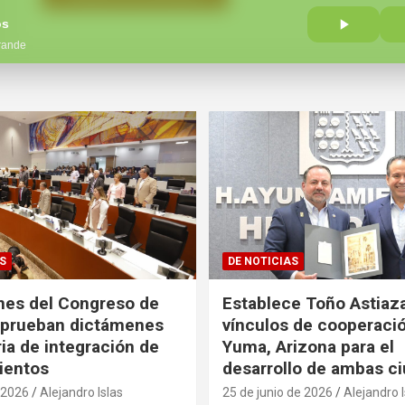
os
rande
S
DE NOTICIAS
nes del Congreso de
Establece Toño Astiaz
aprueban dictámenes
vínculos de cooperaci
ia de integración de
Yuma, Arizona para el
ientos
desarrollo de ambas c
e 2026
Alejandro Islas
25 de junio de 2026
Alejandro I