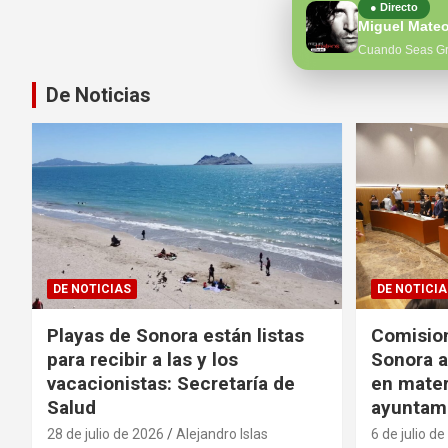
● Directo
Miguel Mate
Cuando Seas G
De Noticias
DE NOTICIAS
DE NOTICIA
Playas de Sonora están listas
Comisio
para recibir a las y los
Sonora 
vacacionistas: Secretaría de
en mater
Salud
ayuntam
28 de julio de 2026
Alejandro Islas
6 de julio d