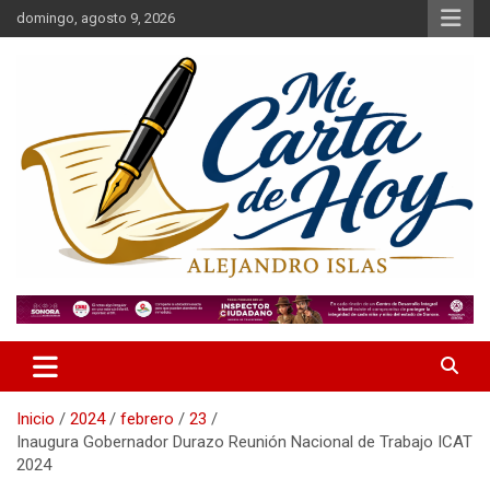
Saltar
domingo, agosto 9, 2026
al
contenido
Alejandro Islas Galarza
Mi Carta de Hoy
Inicio
2024
febrero
23
Inaugura Gobernador Durazo Reunión Nacional de Trabajo ICAT
2024