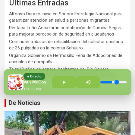
Últimas Entradas
Alfonso Durazo inicia en Sonora Estrategia Nacional para
garantizar atención en salud a personas migrantes
Destaca Toño Astiazarán contribución de Camina Segura
para mejorar percepción de seguridad en ciudadanos
Continúan trabajos de rehabilitación del colector sanitario
de 36 pulgadas en la colonia Sahuaro
Organiza Gobierno de Hermosillo Feria de Adopciones de
animales de compañía
Ts ra12 años de espera, habitantes del Río Sonora
agradecen a Durazo y Sheinbaum por construcción de
● Directo
Hospital Regional
Van McCoy
The Hustle
De Noticias