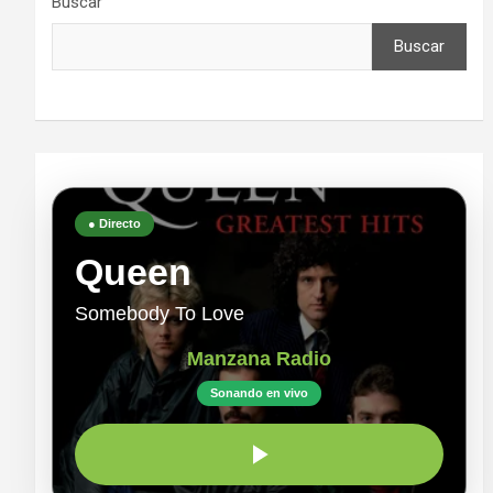
Buscar
Buscar
● Directo
Queen
Somebody To Love
Manzana Radio
Sonando en vivo