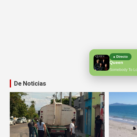
● Directo
Queen
Somebody To L
De Noticias