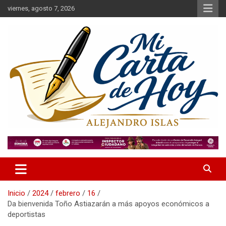
Saltar
viernes, agosto 7, 2026
al
contenido
Alejandro Islas Galarza
Mi Carta de Hoy
Inicio
2024
febrero
16
Da bienvenida Toño Astiazarán a más apoyos económicos a
deportistas