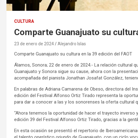
CULTURA
Comparte Guanajuato su cultura
23 de enero de 2024
Alejandro Islas
Comparte Guanajuato su cultura en la 39 edición del FAOT
Álamos, Sonora; 22 de enero de 2024.- La relación cultural que
Guanajuato y Sonora sigue su cause, ahora con la presentaci
acompañada del pianista Jonathan Josafat González, tenie
En palabras de Adriana Camarena de Obeso, directora del Inst
edición del Festival Alfonso Ortiz Tirado representa la oport
para dar a conocer a las y los sonorenses la oferta cultural q
“Ahora tenemos la oportunidad de hacer el trayecto inverso y
edición 39 del Festival Alfonso Ortiz Tirado, gracias a la gen
En esta ocasión se presentó el repertorio de Iberoamericana
el talento operístico oriundo de Guanajuato, con un ciclo vo