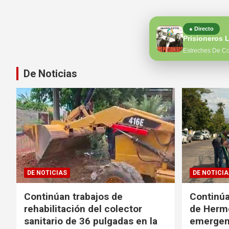
● Directo
Prisioneros 
Estreches De C
De Noticias
DE NOTICIAS
DE NOTICIA
Continúan trabajos de
Continúa
rehabilitación del colector
de Hermo
sanitario de 36 pulgadas en la
emergen