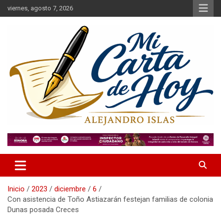
Saltar
viernes, agosto 7, 2026
al
contenido
Alejandro Islas Galarza
Mi Carta de Hoy
Inicio
2023
diciembre
6
Con asistencia de Toño Astiazarán festejan familias de colonia
Dunas posada Creces