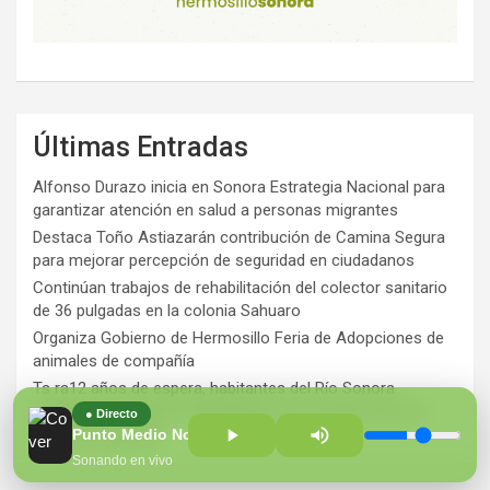
Últimas Entradas
Alfonso Durazo inicia en Sonora Estrategia Nacional para
garantizar atención en salud a personas migrantes
Destaca Toño Astiazarán contribución de Camina Segura
para mejorar percepción de seguridad en ciudadanos
Continúan trabajos de rehabilitación del colector sanitario
de 36 pulgadas en la colonia Sahuaro
Organiza Gobierno de Hermosillo Feria de Adopciones de
animales de compañía
Ts ra12 años de espera, habitantes del Río Sonora
agradecen a Durazo y Sheinbaum por construcción de
● Directo
Hospital Regional
Punto Medio Noticias con Diana Figueroa
Sonando en vivo