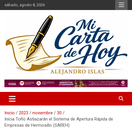
Saltar
sábado, agosto 8, 2026
al
contenido
Alejandro Islas Galarza
Mi Carta de Hoy
Inicio
2023
noviembre
30
Inicia Toño Astiazarán el Sistema de Apertura Rápida de
Empresas de Hermosillo (SAREH)