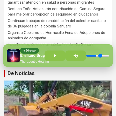
garantizar atención en salud a personas migrantes
Destaca Toño Astiazarán contribución de Camina Segura
para mejorar percepción de seguridad en ciudadanos
Continúan trabajos de rehabilitación del colector sanitario
de 36 pulgadas en la colonia Sahuaro
Organiza Gobierno de Hermosillo Feria de Adopciones de
animales de compañía
Ts ra12 años de espera, habitantes del Río Sonora
agradecen a Durazo y Sheinbaum por construcción de
● Directo
Hospital Regional
Emiliano Bruguera
Therapeutic Healing
De Noticias