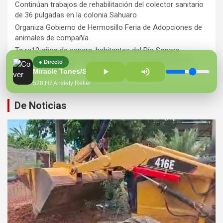
Continúan trabajos de rehabilitación del colector sanitario
de 36 pulgadas en la colonia Sahuaro
Organiza Gobierno de Hermosillo Feria de Adopciones de
animales de compañía
Ts ra12 años de espera, habitantes del Río Sonora
agradecen a Durazo y Sheinbaum por construcción de
● Directo
Hospital Regional
Miracle Tones/Solfeggio Healing Frequencies MT
528 Hz Anxiety Relief
De Noticias