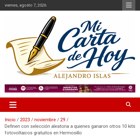
Saltar
viernes, agosto 7, 2026
al
contenido
Alejandro Islas Galarza
Mi Carta de Hoy
Inicio
2023
noviembre
29
Definen con selección aleatoria a quienes ganaron otros 10 kits
fotovoltaicos gratuitos en Hermosillo