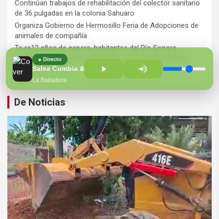
Continúan trabajos de rehabilitación del colector sanitario
de 36 pulgadas en la colonia Sahuaro
Organiza Gobierno de Hermosillo Feria de Adopciones de
animales de compañía
Ts ra12 años de espera, habitantes del Río Sonora
agradecen a Durazo y Sheinbaum por construcción de
● Directo
Hospital Regional
Salsa Cumbia & Merengue
La Bailadora
De Noticias