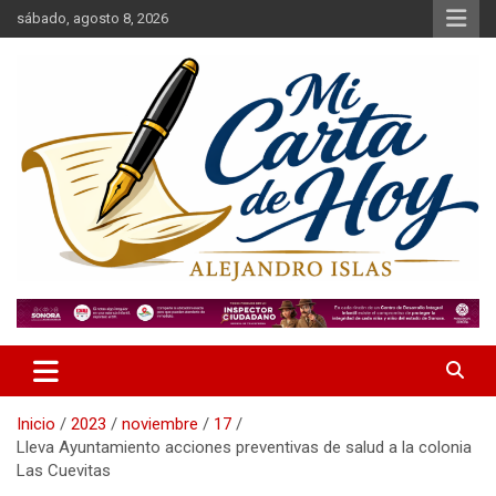
Saltar
sábado, agosto 8, 2026
al
contenido
Alejandro Islas Galarza
Mi Carta de Hoy
Inicio
2023
noviembre
17
Lleva Ayuntamiento acciones preventivas de salud a la colonia
Las Cuevitas