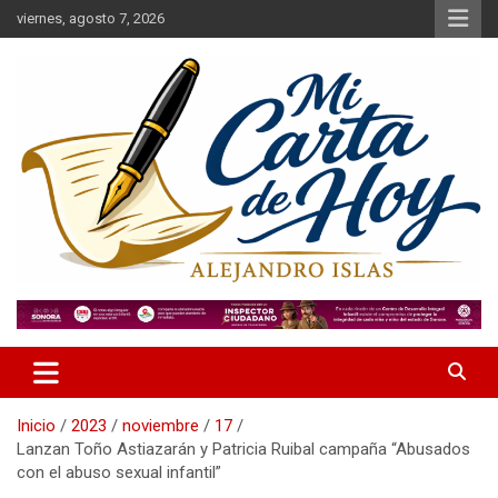
Saltar
viernes, agosto 7, 2026
al
contenido
Alejandro Islas Galarza
Mi Carta de Hoy
Inicio
2023
noviembre
17
Lanzan Toño Astiazarán y Patricia Ruibal campaña “Abusados
con el abuso sexual infantil”