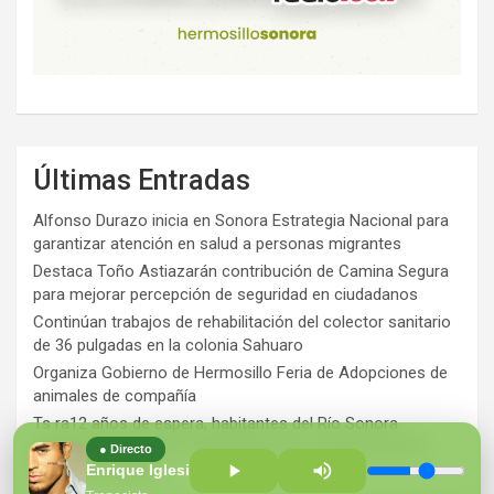
Últimas Entradas
Alfonso Durazo inicia en Sonora Estrategia Nacional para
garantizar atención en salud a personas migrantes
Destaca Toño Astiazarán contribución de Camina Segura
para mejorar percepción de seguridad en ciudadanos
Continúan trabajos de rehabilitación del colector sanitario
de 36 pulgadas en la colonia Sahuaro
Organiza Gobierno de Hermosillo Feria de Adopciones de
animales de compañía
Ts ra12 años de espera, habitantes del Río Sonora
agradecen a Durazo y Sheinbaum por construcción de
● Directo
Hospital Regional
Enrique Iglesias