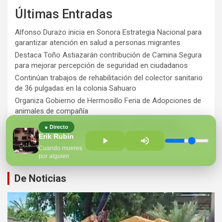
Últimas Entradas
Alfonso Durazo inicia en Sonora Estrategia Nacional para
garantizar atención en salud a personas migrantes
Destaca Toño Astiazarán contribución de Camina Segura
para mejorar percepción de seguridad en ciudadanos
Continúan trabajos de rehabilitación del colector sanitario
de 36 pulgadas en la colonia Sahuaro
Organiza Gobierno de Hermosillo Feria de Adopciones de
animales de compañía
Ts ra12 años de espera, habitantes del Río Sonora
● Directo
agradecen a Durazo y Sheinbaum por construcción de
Erik Rubin
Hospital Regional
Cuando mueres
por alguien
De Noticias