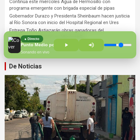
Continúa este miércoles Agua de Hermosillo con
programa emergente con brigada especial de pipas
Gobernador Durazo y Presidenta Sheinbaum hacen justicia
al Río Sonora con inicio del Hospital Regional en Ures
Entrega Toño Astiazarán obras ganadoras del
presupuesto CRECES en Montecarlo
● Directo
¡Perversidad sin límites!
Punto Medio por la Tarde
Sonando en vivo
De Noticias