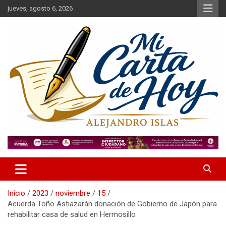
Saltar
jueves, agosto 6, 2026
al
contenido
Alejandro Islas Galarza
Mi Carta de Hoy
Inicio
2023
noviembre
15
Acuerda Toño Astiazarán donación de Gobierno de Japón para
rehabilitar casa de salud en Hermosillo