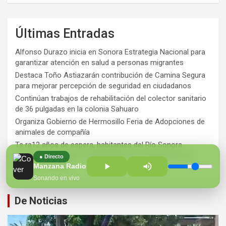
Últimas Entradas
Alfonso Durazo inicia en Sonora Estrategia Nacional para
garantizar atención en salud a personas migrantes
Destaca Toño Astiazarán contribución de Camina Segura
para mejorar percepción de seguridad en ciudadanos
Continúan trabajos de rehabilitación del colector sanitario
de 36 pulgadas en la colonia Sahuaro
Organiza Gobierno de Hermosillo Feria de Adopciones de
animales de compañía
Ts ra12 años de espera, habitantes del Río Sonora
agradecen a Durazo y Sheinbaum por construcción de
● Directo
Hospital Regional
Manzana Radio 100.7 FM
Sonando en vivo
De Noticias