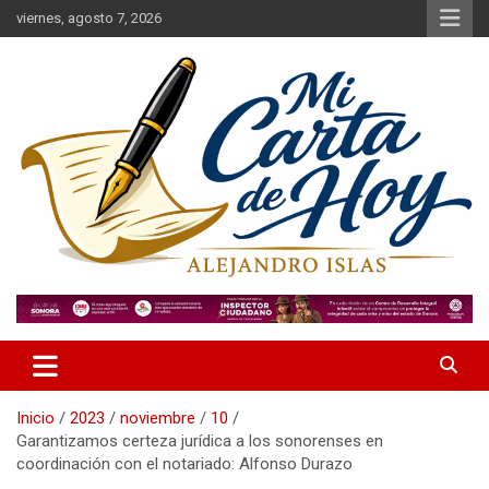
Saltar
viernes, agosto 7, 2026
al
contenido
Alejandro Islas Galarza
Mi Carta de Hoy
Inicio
2023
noviembre
10
Garantizamos certeza jurídica a los sonorenses en
coordinación con el notariado: Alfonso Durazo