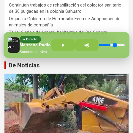
Continúan trabajos de rehabilitación del colector sanitario
de 36 pulgadas en la colonia Sahuaro
Organiza Gobierno de Hermosillo Feria de Adopciones de
animales de compañía
Ts ra12 años de espera, habitantes del Río Sonora
agradecen a Durazo y Sheinbaum por construcción de
● Directo
Hospital Regional
Manzana Radio 100.7 FM
Sonando en vivo
De Noticias