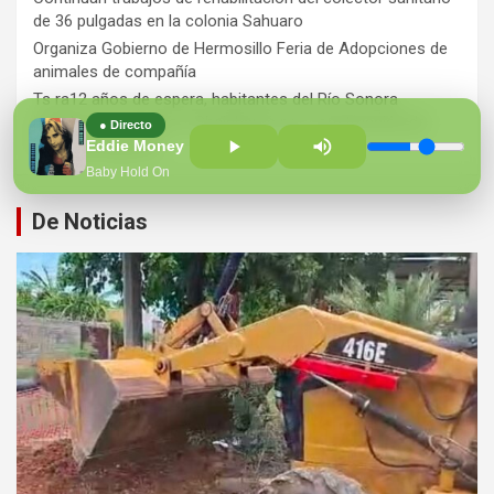
de 36 pulgadas en la colonia Sahuaro
Organiza Gobierno de Hermosillo Feria de Adopciones de
animales de compañía
Ts ra12 años de espera, habitantes del Río Sonora
agradecen a Durazo y Sheinbaum por construcción de
● Directo
Hospital Regional
Eddie Money
Baby Hold On
De Noticias