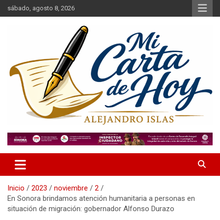
Saltar
sábado, agosto 8, 2026
al
contenido
Alejandro Islas Galarza
Mi Carta de Hoy
Inicio
2023
noviembre
2
En Sonora brindamos atención humanitaria a personas en
situación de migración: gobernador Alfonso Durazo