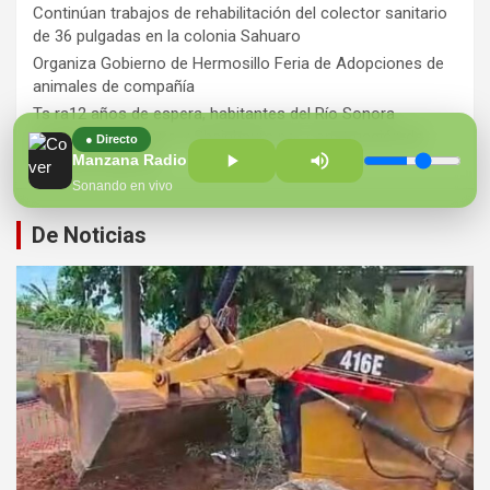
Continúan trabajos de rehabilitación del colector sanitario
de 36 pulgadas en la colonia Sahuaro
Organiza Gobierno de Hermosillo Feria de Adopciones de
animales de compañía
Ts ra12 años de espera, habitantes del Río Sonora
agradecen a Durazo y Sheinbaum por construcción de
● Directo
Hospital Regional
Manzana Radio 100.7 FM
Sonando en vivo
De Noticias