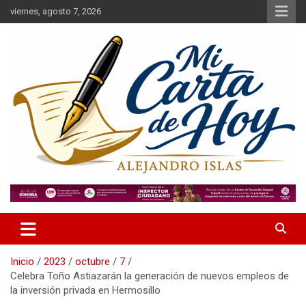
Saltar
viernes, agosto 7, 2026
al
contenido
Alejandro Islas Galarza
Mi Carta de Hoy
Inicio
2023
octubre
7
Celebra Toño Astiazarán la generación de nuevos empleos de
la inversión privada en Hermosillo