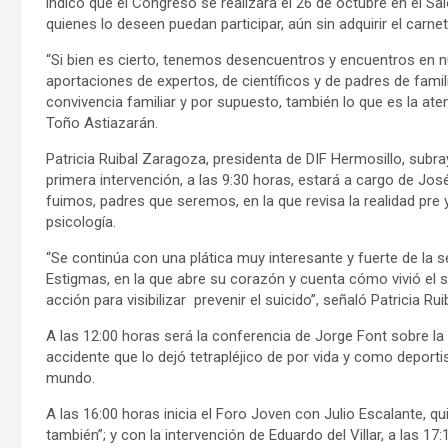
indicó que el Congreso se realizará el 26 de octubre en el Sa
quienes lo deseen puedan participar, aún sin adquirir el carnet
“Si bien es cierto, tenemos desencuentros y encuentros en n
aportaciones de expertos, de científicos y de padres de fami
convivencia familiar y por supuesto, también lo que es la at
Toño Astiazarán.
Patricia Ruibal Zaragoza, presidenta de DIF Hermosillo, subra
primera intervención, a las 9:30 horas, estará a cargo de Jo
fuimos, padres que seremos, en la que revisa la realidad pre y
psicología.
“Se continúa con una plática muy interesante y fuerte de la 
Estigmas, en la que abre su corazón y cuenta cómo vivió el su
acción para visibilizar prevenir el suicido”, señaló Patricia Ruib
A las 12:00 horas será la conferencia de Jorge Font sobre la r
accidente que lo dejó tetrapléjico de por vida y como depor
mundo.
A las 16:00 horas inicia el Foro Joven con Julio Escalante, 
también”; y con la intervención de Eduardo del Villar, a las 1