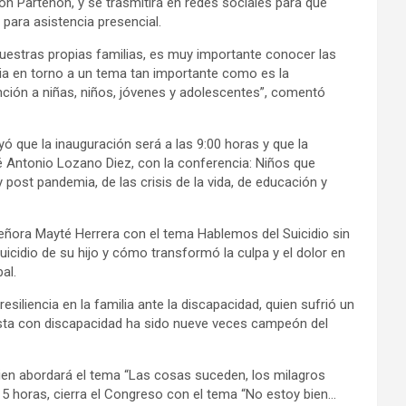
lón Partenón, y se trasmitirá en redes sociales para que
 para asistencia presencial.
uestras propias familias, es muy importante conocer las
lia en torno a un tema tan importante como es la
ención a niñas, niños, jóvenes y adolescentes”, comentó
yó que la inauguración será a las 9:00 horas y que la
sé Antonio Lozano Diez, con la conferencia: Niños que
 post pandemia, de las crisis de la vida, de educación y
señora Mayté Herrera con el tema Hablemos del Suicidio sin
icidio de su hijo y cómo transformó la culpa y el dolor en
al.
esiliencia en la familia ante la discapacidad, quien sufrió un
tista con discapacidad ha sido nueve veces campeón del
quien abordará el tema “Las cosas suceden, los milagros
7:15 horas, cierra el Congreso con el tema “No estoy bien…