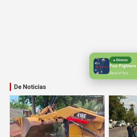
● Directo
Foo Fighters
Best of You
De Noticias