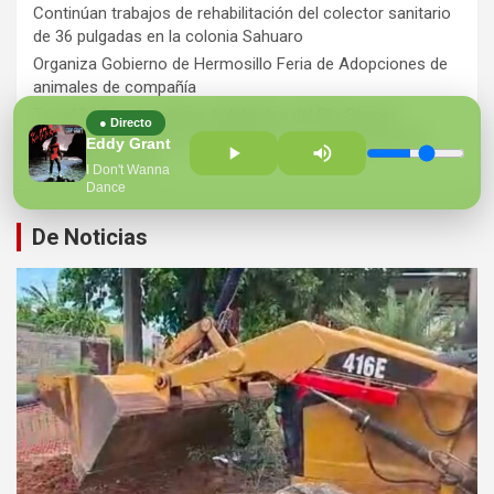
Continúan trabajos de rehabilitación del colector sanitario
de 36 pulgadas en la colonia Sahuaro
Organiza Gobierno de Hermosillo Feria de Adopciones de
animales de compañía
Ts ra12 años de espera, habitantes del Río Sonora
● Directo
agradecen a Durazo y Sheinbaum por construcción de
Eddy Grant
Hospital Regional
I Don't Wanna
Dance
De Noticias