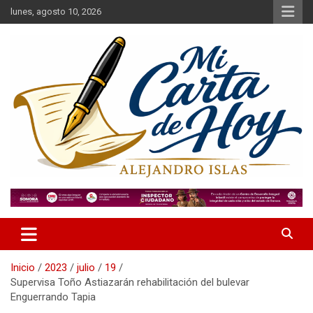
Saltar
lunes, agosto 10, 2026
al
contenido
Alejandro Islas Galarza
Mi Carta de Hoy
Inicio
2023
julio
19
Supervisa Toño Astiazarán rehabilitación del bulevar
Enguerrando Tapia