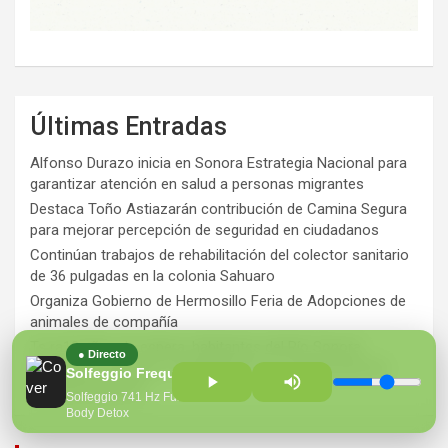
Últimas Entradas
Alfonso Durazo inicia en Sonora Estrategia Nacional para
garantizar atención en salud a personas migrantes
Destaca Toño Astiazarán contribución de Camina Segura
para mejorar percepción de seguridad en ciudadanos
Continúan trabajos de rehabilitación del colector sanitario
de 36 pulgadas en la colonia Sahuaro
Organiza Gobierno de Hermosillo Feria de Adopciones de
animales de compañía
Ts ra12 años de espera, habitantes del Río Sonora
● Directo
agradecen a Durazo y Sheinbaum por construcción de
Solfeggio Frequencies Sacred
Hospital Regional
Solfeggio 741 Hz Full
Body Detox