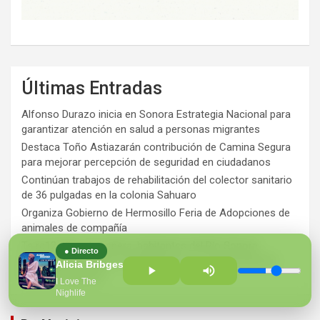
Últimas Entradas
Alfonso Durazo inicia en Sonora Estrategia Nacional para
garantizar atención en salud a personas migrantes
Destaca Toño Astiazarán contribución de Camina Segura
para mejorar percepción de seguridad en ciudadanos
Continúan trabajos de rehabilitación del colector sanitario
de 36 pulgadas en la colonia Sahuaro
Organiza Gobierno de Hermosillo Feria de Adopciones de
animales de compañía
Ts ra12 años de espera, habitantes del Río Sonora
● Directo
agradecen a Durazo y Sheinbaum por construcción de
Alicia Bribges
Hospital Regional
I Love The
Nighlife