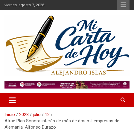
Saltar
viernes, agosto 7, 2026
al
contenido
Alejandro Islas Galarza
Mi Carta de Hoy
Inicio
2023
julio
12
Atrae Plan Sonora interés de más de dos mil empresas de
Alemania: Alfonso Durazo