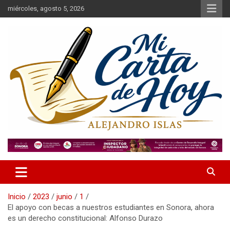
Saltar
miércoles, agosto 5, 2026
al
contenido
Alejandro Islas Galarza
Mi Carta de Hoy
Inicio
2023
junio
1
El apoyo con becas a nuestros estudiantes en Sonora, ahora
es un derecho constitucional: Alfonso Durazo