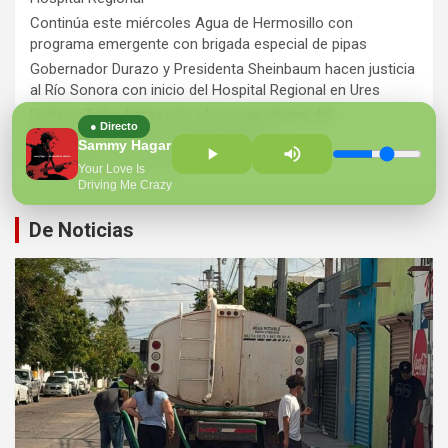
Continúa este miércoles Agua de Hermosillo con
programa emergente con brigada especial de pipas
Gobernador Durazo y Presidenta Sheinbaum hacen justicia
al Río Sonora con inicio del Hospital Regional en Ures
Entrega Toño Astiazarán obras ganadoras del
● Directo
presupuesto CRECES en Montecarlo
Sammy Hagar
¡Perversidad sin límites!
Your Love Is
Driving Me Crazy
De Noticias