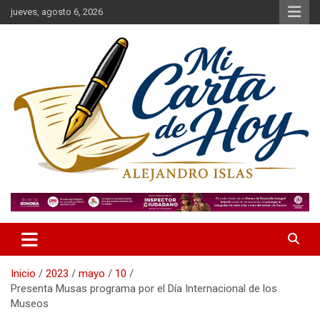
Saltar
jueves, agosto 6, 2026
al
contenido
Alejandro Islas Galarza
Mi Carta de Hoy
Inicio
2023
mayo
10
Presenta Musas programa por el Día Internacional de los
Museos