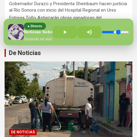
Gobernador Durazo y Presidenta Sheinbaum hacen justicia
al Río Sonora con inicio del Hospital Regional en Ures
Entrega Toño Astiazarán obras ganadoras del
presupuesto CRECES en Montecarlo
● Directo
¡Perversidad sin límites!
Noticias Sobre la Mesa
Sonando en vivo
De Noticias
DE NOTICIAS