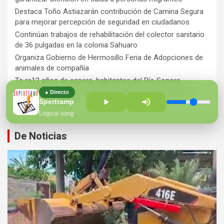
Destaca Toño Astiazarán contribución de Camina Segura
para mejorar percepción de seguridad en ciudadanos
Continúan trabajos de rehabilitación del colector sanitario
de 36 pulgadas en la colonia Sahuaro
Organiza Gobierno de Hermosillo Feria de Adopciones de
animales de compañía
Ts ra12 años de espera, habitantes del Río Sonora
agradecen a Durazo y Sheinbaum por construcción de
● Directo
Hospital Regional
Spertramp
Logical song
De Noticias