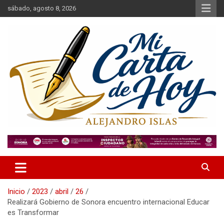
Saltar
sábado, agosto 8, 2026
al
contenido
Alejandro Islas Galarza
Mi Carta de Hoy
Inicio
2023
abril
26
Realizará Gobierno de Sonora encuentro internacional Educar
es Transformar