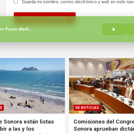
Guarda mi nombre, correo electrónico y web en este nav
El Patrullero en Punto Medio con Carlos Romero
o
S
DE NOTICIAS
e Sonora están listas
Comisiones del Congr
bir a las y los
Sonora aprueban dict