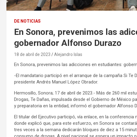
DE NOTICIAS
En Sonora, prevenimos las adic
gobernador Alfonso Durazo
18 de abril de 2023
Alejandro Islas
En Sonora, prevenimos las adicciones en estudiantes: gobe
-El mandatario participó en el arranque de la campaña Si Te 
presidente Andrés Manuel López Obrador.
Hermosillo, Sonora; 17 de abril de 2023.- Más de 260 mil es
Drogas, Te Dañas, impulsada desde el Gobierno de México par
y preparatoria en la entidad, informó el gobernador Alfonso
El titular del Ejecutivo participó, vía enlace, en la conferen
donde explicó que, para este esfuerzo, en Sonora se contará
tres veces a la semana dedicarán bloques de diez a 15 minuto
consumo de drogas. A nivel nacional se espera un impacto pa