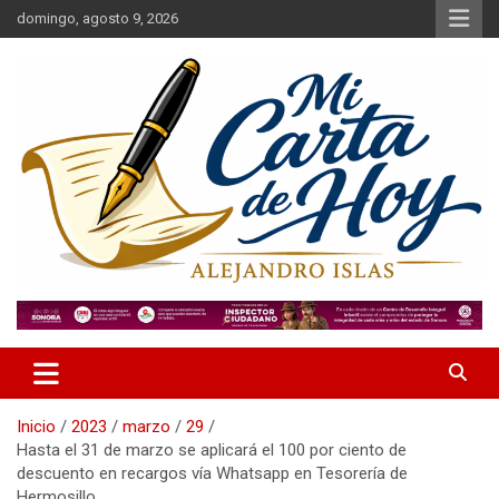
Saltar
domingo, agosto 9, 2026
al
contenido
Alejandro Islas Galarza
Mi Carta de Hoy
Inicio
2023
marzo
29
Hasta el 31 de marzo se aplicará el 100 por ciento de
descuento en recargos vía Whatsapp en Tesorería de
Hermosillo