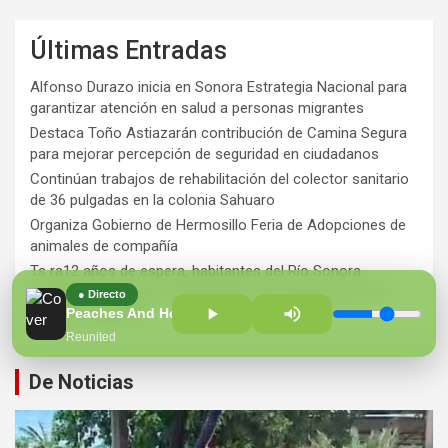
Últimas Entradas
Alfonso Durazo inicia en Sonora Estrategia Nacional para
garantizar atención en salud a personas migrantes
Destaca Toño Astiazarán contribución de Camina Segura
para mejorar percepción de seguridad en ciudadanos
Continúan trabajos de rehabilitación del colector sanitario
de 36 pulgadas en la colonia Sahuaro
Organiza Gobierno de Hermosillo Feria de Adopciones de
animales de compañía
Ts ra12 años de espera, habitantes del Río Sonora
agradecen a Durazo y Sheinbaum por construcción de
● Directo
Hospital Regional
Peaches And Herb
Reunited
De Noticias