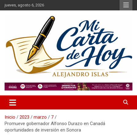
Saltar
jueves, agosto 6, 2026
al
contenido
Alejandro Islas Galarza
Mi Carta de Hoy
Inicio
2023
marzo
7
Promueve gobernador Alfonso Durazo en Canadá
oportunidades de inversión en Sonora