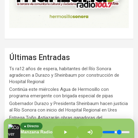
Últimas Entradas
Ts ra12 años de espera, habitantes del Río Sonora
agradecen a Durazo y Sheinbaum por construcción de
Hospital Regional
Continúa este miércoles Agua de Hermosillo con
programa emergente con brigada especial de pipas
Gobernador Durazo y Presidenta Sheinbaum hacen justicia
al Río Sonora con inicio del Hospital Regional en Ures
Entrega Toño Astiazarán obras ganadoras del
presupuesto CRECES en Montecarlo
● Directo
¡Perversidad sin límites!
Manzana Radio 100.7 FM