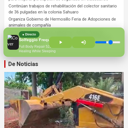
Continúan trabajos de rehabilitación del colector sanitario
de 36 pulgadas en la colonia Sahuaro
Organiza Gobierno de Hermosillo Feria de Adopciones de
animales de compañía
Ts ra12 años de espera, habitantes del Río Sonora
● Directo
agradecen a Durazo y Sheinbaum por construcción de
Solfeggio Frequencies Sacred
Hospital Regional
Full Body Repair 528hz
Healing While Sleeping
De Noticias