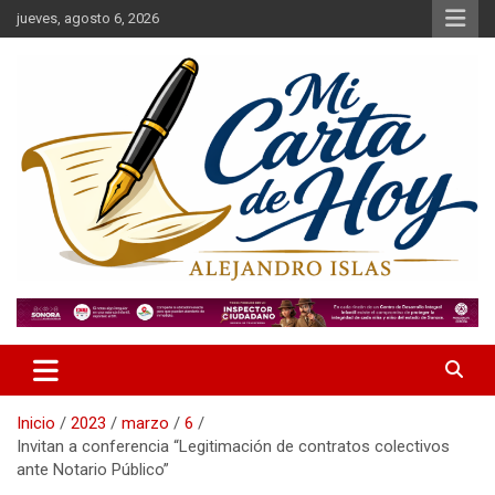
Saltar
jueves, agosto 6, 2026
al
contenido
Alejandro Islas Galarza
Mi Carta de Hoy
Inicio
2023
marzo
6
Invitan a conferencia “Legitimación de contratos colectivos
ante Notario Público”