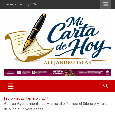
Saltar
jueves, agosto 6, 2026
al
contenido
Alejandro Islas Galarza
Mi Carta de Hoy
Inicio
2023
enero
27
Acerca Ayuntamiento de Hermosillo Rompe el Silencio y Taller
de Vida a universidades