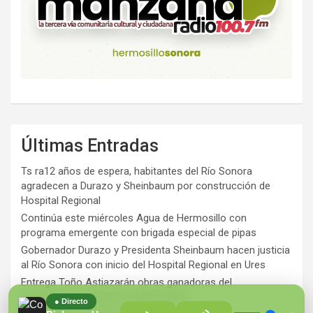
Últimas Entradas
Ts ra12 años de espera, habitantes del Río Sonora
agradecen a Durazo y Sheinbaum por construcción de
Hospital Regional
Continúa este miércoles Agua de Hermosillo con
programa emergente con brigada especial de pipas
Gobernador Durazo y Presidenta Sheinbaum hacen justicia
al Río Sonora con inicio del Hospital Regional en Ures
Entrega Toño Astiazarán obras ganadoras del
presupuesto CRECES en Montecarlo
● Directo