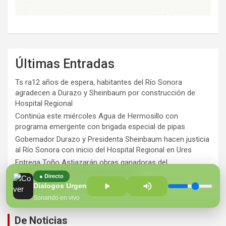
Últimas Entradas
Ts ra12 años de espera, habitantes del Río Sonora
agradecen a Durazo y Sheinbaum por construcción de
Hospital Regional
Continúa este miércoles Agua de Hermosillo con
programa emergente con brigada especial de pipas
Gobernador Durazo y Presidenta Sheinbaum hacen justicia
al Río Sonora con inicio del Hospital Regional en Ures
Entrega Toño Astiazarán obras ganadoras del
presupuesto CRECES en Montecarlo
● Directo
¡Perversidad sin límites!
Dialogos Urgentes con Jose Luis Jara
Sonando en vivo
De Noticias