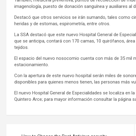
También, medicina preventiva, puntos de recolección de muest
imagenología, puesto de donación sanguínea y auxiliares al d
Destacó que otros servicios se irán sumando, tales como cirug
heridas y de estomas, espirometría, entre otros.
La SSA destacó que este nuevo Hospital General de Especiali
que se anticipa, contará con 170 camas, 10 quirófanos, áre
tejidos.
El espacio del nuevo nosocomio cuenta con más de 35 mil 
estacionamiento.
Con la apertura de este nuevo hospital serán miles de sonor
disponibles para quienes menos tienen, las personas más vu
El nuevo Hospital General de Especialidades se localiza en la
Quintero Arce; para mayor información consultar la página s
Navegación