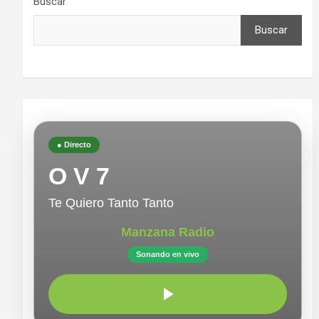
Buscar
Buscar
● Directo
O V 7
Te Quiero Tanto Tanto
Manzana Radio
Sonando en vivo