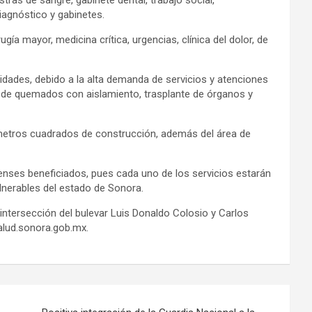
ras de sangre, gabinete dental, trabajo social,
iagnóstico y gabinetes.
ía mayor, medicina crítica, urgencias, clínica del dolor, de
dades, debido a la alta demanda de servicios y atenciones
a de quemados con aislamiento, trasplante de órganos y
metros cuadrados de construcción, además del área de
enses beneficiados, pues cada uno de los servicios estarán
lnerables del estado de Sonora.
 intersección del bulevar Luis Donaldo Colosio y Carlos
alud.sonora.gob.mx.