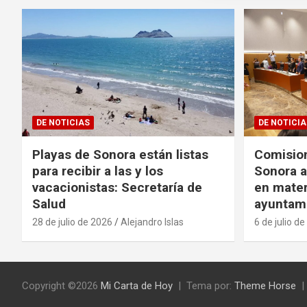
DE NOTICIAS
DE NOTICIA
Playas de Sonora están listas
Comisio
para recibir a las y los
Sonora 
vacacionistas: Secretaría de
en mater
Salud
ayuntam
28 de julio de 2026
Alejandro Islas
6 de julio d
Copyright ©2026
Mi Carta de Hoy
Tema por:
Theme Horse