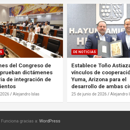
S
DE NOTICIAS
nes del Congreso de
Establece Toño Astiaz
aprueban dictámenes
vínculos de cooperaci
ia de integración de
Yuma, Arizona para el
ientos
desarrollo de ambas c
e 2026
Alejandro Islas
25 de junio de 2026
Alejandro I
Funciona gracias a:
WordPress