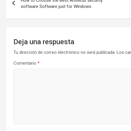
How to Choose the Best Antivirus security
de
software Software just for Windows
entradas
Deja una respuesta
Tu dirección de correo electrónico no será publicada.
Los ca
Comentario
*