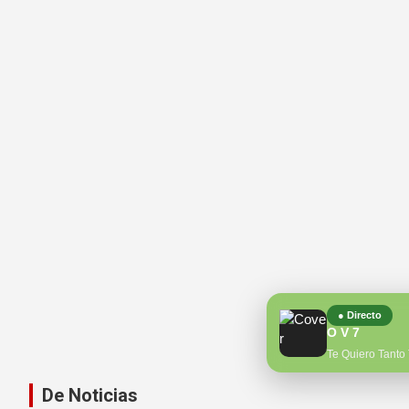
● Directo
O V 7
Te Quiero Tanto
De Noticias