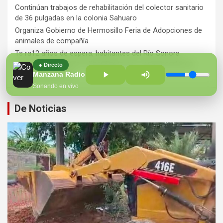
Continúan trabajos de rehabilitación del colector sanitario
de 36 pulgadas en la colonia Sahuaro
Organiza Gobierno de Hermosillo Feria de Adopciones de
animales de compañía
Ts ra12 años de espera, habitantes del Río Sonora
agradecen a Durazo y Sheinbaum por construcción de
● Directo
Hospital Regional
Manzana Radio 100.7 FM
Sonando en vivo
De Noticias