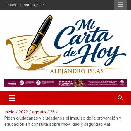
Saltar
sábado, agosto 8, 2026
al
contenido
Alejandro Islas Galarza
Mi Carta de Hoy
Inicio
2022
agosto
26
Piden ciudadanas y ciudadanos el impulso de la prevención y
educación en consulta sobre movilidad y seguridad vial