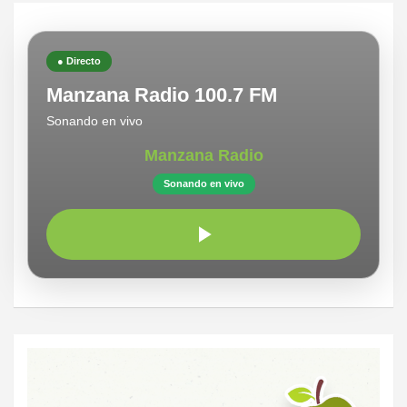
● Directo
Manzana Radio 100.7 FM
Sonando en vivo
Manzana Radio
Sonando en vivo