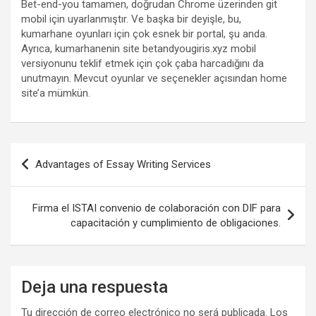
Bet-end-you tamamen, doğrudan Chrome üzerinden git
mobil için uyarlanmıştır. Ve başka bir deyişle, bu,
kumarhane oyunları için çok esnek bir portal, şu anda.
Ayrıca, kumarhanenin site betandyougiris.xyz mobil
versiyonunu teklif etmek için çok çaba harcadığını da
unutmayın. Mevcut oyunlar ve seçenekler açısından home
site’a mümkün.
Navegación
Advantages of Essay Writing Services
de
entradas
Firma el ISTAI convenio de colaboración con DIF para
capacitación y cumplimiento de obligaciones.
Deja una respuesta
Tu dirección de correo electrónico no será publicada.
Los