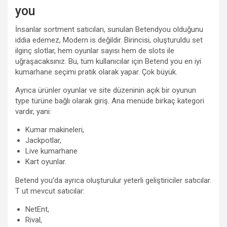
you
İnsanlar sortment satıcıları, sunulan Betendyou olduğunu
iddia edemez, Modern is değildir. Birincisi, oluşturuldu set
ilginç slotlar, hem oyunlar sayısı hem de slots ile
uğraşacaksınız. Bu, tüm kullanıcılar için Betend you en iyi
kumarhane seçimi pratik olarak yapar. Çok büyük.
Ayrıca ürünler oyunlar ve site düzeninin açık bir oyunun
type türüne bağlı olarak giriş. Ana menüde birkaç kategori
vardır, yani:
Kumar makineleri,
Jackpotlar,
Live kumarhane
Kart oyunlar.
Betend you’da ayrıca oluşturulur yeterli geliştiriciler satıcılar.
T ut mevcut satıcılar:
NetEnt,
Rival,