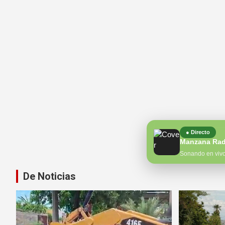
● Directo
Manzana Rad
Sonando en viv
De Noticias