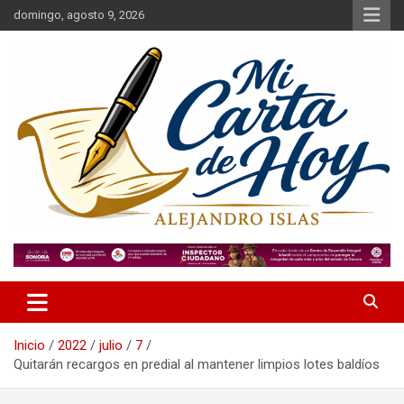
Saltar
domingo, agosto 9, 2026
al
contenido
Alejandro Islas Galarza
Mi Carta de Hoy
Inicio
2022
julio
7
Quitarán recargos en predial al mantener limpios lotes baldíos