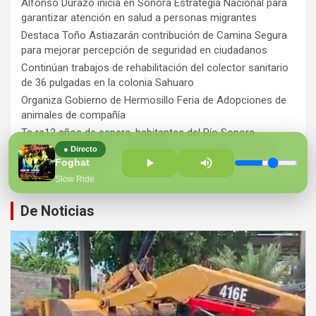
Alfonso Durazo inicia en Sonora Estrategia Nacional para
garantizar atención en salud a personas migrantes
Destaca Toño Astiazarán contribución de Camina Segura
para mejorar percepción de seguridad en ciudadanos
Continúan trabajos de rehabilitación del colector sanitario
de 36 pulgadas en la colonia Sahuaro
Organiza Gobierno de Hermosillo Feria de Adopciones de
animales de compañía
Ts ra12 años de espera, habitantes del Río Sonora
agradecen a Durazo y Sheinbaum por construcción de
● Directo
Hospital Regional
Foghat
Slow Ride
De Noticias