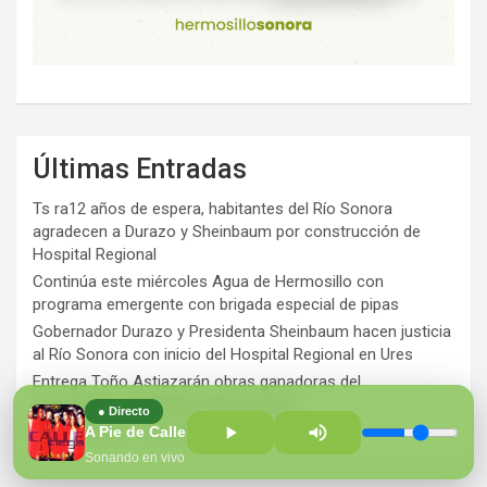
Últimas Entradas
Ts ra12 años de espera, habitantes del Río Sonora
agradecen a Durazo y Sheinbaum por construcción de
Hospital Regional
Continúa este miércoles Agua de Hermosillo con
programa emergente con brigada especial de pipas
Gobernador Durazo y Presidenta Sheinbaum hacen justicia
al Río Sonora con inicio del Hospital Regional en Ures
Entrega Toño Astiazarán obras ganadoras del
presupuesto CRECES en Montecarlo
● Directo
¡Perversidad sin límites!
A Pie de Calle con Alejandro Islas
Sonando en vivo