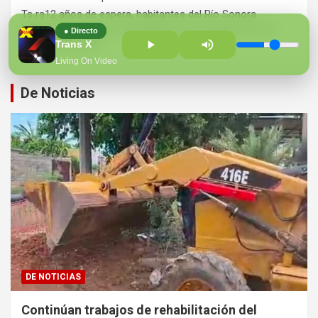
Ts ra12 años de espera, habitantes del Río Sonora
agradecen a Durazo y Sheinbaum por construcción de
● Directo
Hospital Regional
Trans X
Living On Video
De Noticias
DE NOTICIAS
Continúan trabajos de rehabilitación del