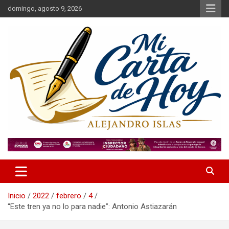
Saltar
domingo, agosto 9, 2026
al
contenido
Alejandro Islas Galarza
Mi Carta de Hoy
Inicio
2022
febrero
4
“Este tren ya no lo para nadie”: Antonio Astiazarán