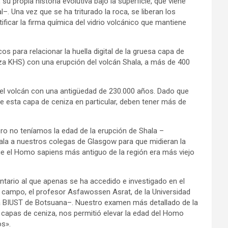
 su propia historia evolutiva bajo la superficie, que viene
. Una vez que se ha triturado la roca, se liberan los
tificar la firma química del vidrio volcánico que mantiene
s para relacionar la huella digital de la gruesa capa de
za KHS) con una erupción del volcán Shala, a más de 400
el volcán con una antigüedad de 230.000 años. Dado que
e esta capa de ceniza en particular, deben tener más de
ro no teníamos la edad de la erupción de Shala –
ala a nuestros colegas de Glasgow para que midieran la
ue el Homo sapiens más antiguo de la región era más viejo
ario al que apenas se ha accedido e investigado en el
e campo, el profesor Asfawossen Asrat, de la Universidad
la BIUST de Botsuana–. Nuestro examen más detallado de la
s capas de ceniza, nos permitió elevar la edad del Homo
os».