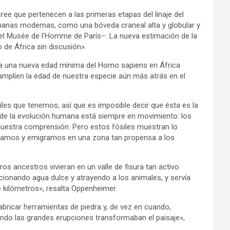
ree que pertenecen a las primeras etapas del linaje del
anas modernas, como una bóveda craneal alta y globular y
del Musée de l’Homme de París–. La nueva estimación de la
 de África sin discusión».
ra una nueva edad mínima del Homo sapiens en África
amplíen la edad de nuestra especie aún más atrás en el
es que tenemos, así que es imposible decir que ésta es la
io de la evolución humana está siempre en movimiento: los
nuestra comprensión. Pero estos fósiles muestran lo
eramos y emigramos en una zona tan propensa a los
 ancestros vivieran en un valle de fisura tan activo
cionando agua dulce y atrayendo a los animales, y servía
 kilómetros», resalta Oppenheimer.
bricar herramientas de piedra y, de vez en cuando,
ando las grandes erupciones transformaban el paisaje»,