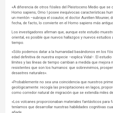
«A diferencia de otros fósiles del Pleistoceno Medio que se c
Homo sapiens, Omo I posee inequívocas características hum
un mentón –subraya el coautor, el doctor Aurélien Mounier, 
fecha, de facto, lo convierte en el Homo sapiens más antiguo
Los investigadores afirman que, aunque este estudio muest
oriental, es posible que nuevos hallazgos y nuevos estudios 
tiempo.
«Sólo podemos datar a la humanidad basándonos en los fósil
edad definitiva de nuestra especie –explica Vidal–. El estud
límites y las líneas de tiempo cambian a medida que mejora 
resistentes que son los humanos: que sobrevivimos, prosp
desastres naturales».
«Probablemente no sea una coincidencia que nuestros primeros
geológicamente: recogía las precipitaciones en lagos, propor
como corredor natural de migración que se extendía miles de
«Los volcanes proporcionaban materiales fantásticos para fa
teníamos que desarrollar nuestras habilidades cognitivas cu
añade.