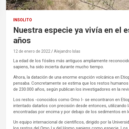
INSOLITO
Nuestra especie ya vivía en el 
años
12 de enero de 2022
Alejandro Islas
La edad de los fósiles más antiguos ampliamente reconocid
sapiens, ha sido incierta durante mucho tiempo.
Ahora, la datación de una enorme erupción volcánica en Eti
pensaba. Concretamente se estima que los restos humanos 
de 230.000 años, según publican los investigadores en la revis
Los restos -conocidos como Omo I- se encontraron en Etiopía
intentado datarlos con precisión desde entonces, utilizando 
encontradas por encima y por debajo de los sedimentos en los
Un equipo internacional de científicos, dirigido por la Univer
los restos del Omo I y del Homo sapiens como especie. Los in