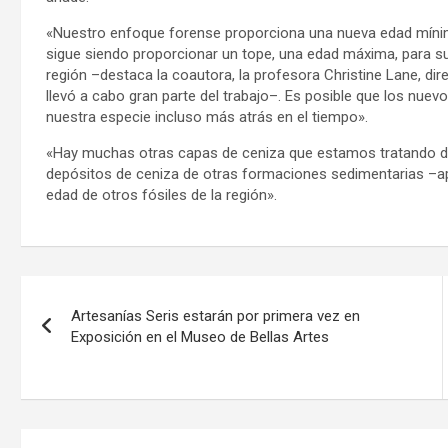
«Nuestro enfoque forense proporciona una nueva edad mínima
sigue siendo proporcionar un tope, una edad máxima, para su
región –destaca la coautora, la profesora Christine Lane, di
llevó a cabo gran parte del trabajo–. Es posible que los nuev
nuestra especie incluso más atrás en el tiempo».
«Hay muchas otras capas de ceniza que estamos tratando de c
depósitos de ceniza de otras formaciones sedimentarias –apo
edad de otros fósiles de la región».
Navegación
Artesanías Seris estarán por primera vez en
de
Exposición en el Museo de Bellas Artes
entradas