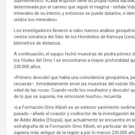
submilimétrico. «Cada erupción tiene su propia huella dactilar,
determinada por el camino que siguió el magma –señala Vidal–
minerales de su interior, y entonces se puede datarlos, e iden
unidos los minerales».
Los investigadores llevaron a cabo nuevos análisis geoquímico
ceniza volcánica del Sitio de los Homínidos de Kamoya (ceni
kilómetros de distancia.
A continuación, el equipo fechó muestras de piedra pómez d
los fósiles del Omo I se encontraron a mayor profundidad qu
230.000 años.
«Primero descubrí que había una coincidencia geoquímica, pe
recuerda–. Inmediatamente envié las muestras del volcán Sh
edad de las rocas. Cuando recibí los resultados y descubrí q
de lo que se suponía, me emocioné mucho», recuerda.
«La Formación Omo Kibish es un extenso yacimiento sediment
pasado –añade el coautor y codirector de la investigación d
de Addis Abeba (Etiopía), que actualmente se encuentra en 
estratigrafía de la Formación Omo Kibish, en particular de la
sapiens más antiguo de la región a por lo menos 230.000 añ