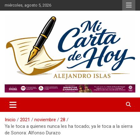
Saltar
miércoles, agosto 5, 2026
al
contenido
Alejandro Islas Galarza
Mi Carta de Hoy
Inicio
2021
noviembre
28
Ya le toca a quienes nunca les ha tocado; ya le toca a la sierra
de Sonora: Alfonso Durazo