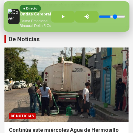
Entrega Toño Astiazarán obras ganadoras del
● Directo
presupuesto CRECES en Montecarlo
Ondas Cerebrales
¡Perversidad sin límites!
Calma Emocional
Binaural Delta 5 Cs
De Noticias
DE NOTICIAS
Continúa este miércoles Agua de Hermosillo