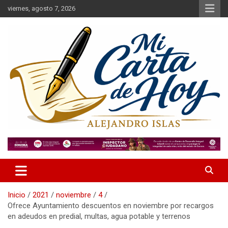
Saltar
viernes, agosto 7, 2026
al
contenido
Alejandro Islas Galarza
Mi Carta de Hoy
Inicio
2021
noviembre
4
Ofrece Ayuntamiento descuentos en noviembre por recargos
en adeudos en predial, multas, agua potable y terrenos