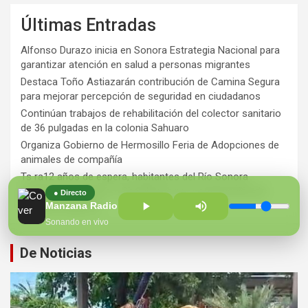
Últimas Entradas
Alfonso Durazo inicia en Sonora Estrategia Nacional para
garantizar atención en salud a personas migrantes
Destaca Toño Astiazarán contribución de Camina Segura
para mejorar percepción de seguridad en ciudadanos
Continúan trabajos de rehabilitación del colector sanitario
de 36 pulgadas en la colonia Sahuaro
Organiza Gobierno de Hermosillo Feria de Adopciones de
animales de compañía
Ts ra12 años de espera, habitantes del Río Sonora
agradecen a Durazo y Sheinbaum por construcción de
● Directo
Hospital Regional
Manzana Radio 100.7 FM
Sonando en vivo
De Noticias