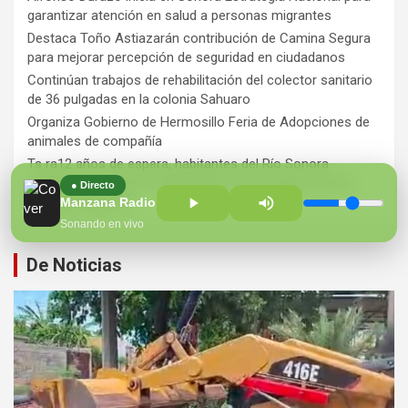
garantizar atención en salud a personas migrantes
Destaca Toño Astiazarán contribución de Camina Segura
para mejorar percepción de seguridad en ciudadanos
Continúan trabajos de rehabilitación del colector sanitario
de 36 pulgadas en la colonia Sahuaro
Organiza Gobierno de Hermosillo Feria de Adopciones de
animales de compañía
Ts ra12 años de espera, habitantes del Río Sonora
agradecen a Durazo y Sheinbaum por construcción de
● Directo
Hospital Regional
Manzana Radio 100.7 FM
Sonando en vivo
De Noticias