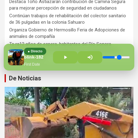
Destaca Toño Astiazarán contribución de Camina Segura
para mejorar percepción de seguridad en ciudadanos
Continúan trabajos de rehabilitación del colector sanitario
de 36 pulgadas en la colonia Sahuaro
Organiza Gobierno de Hermosillo Feria de Adopciones de
animales de compañía
Ts ra12 años de espera, habitantes del Río Sonora
agradecen a Durazo y Sheinbaum por construcción de
● Directo
Hospital Regional
blink-182
First Date
De Noticias