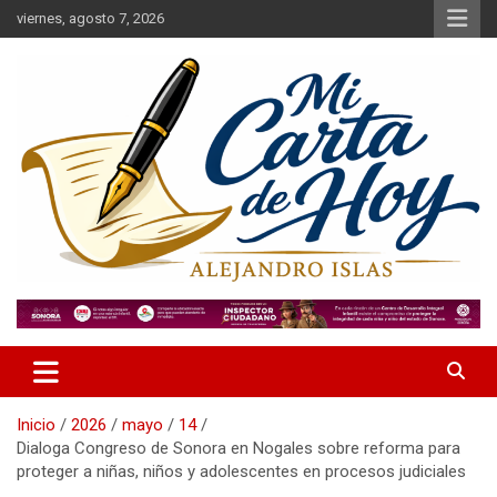
Saltar
viernes, agosto 7, 2026
al
contenido
Alejandro Islas Galarza
Mi Carta de Hoy
Inicio
2026
mayo
14
Dialoga Congreso de Sonora en Nogales sobre reforma para
proteger a niñas, niños y adolescentes en procesos judiciales