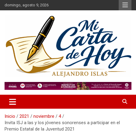
Saltar
domingo, agosto 9, 2026
al
contenido
Alejandro Islas Galarza
Mi Carta de Hoy
Inicio
2021
noviembre
4
Invita ISJ a las y los jóvenes sonorenses a participar en el
Premio Estatal de la Juventud 2021